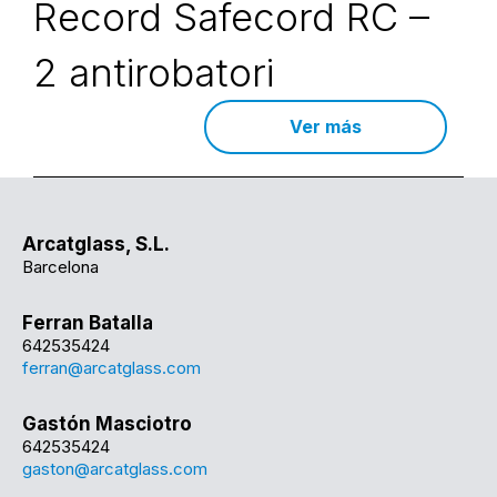
Record Safecord RC –
2 antirobatori
Ver más
Arcatglass, S.L.
Barcelona
Ferran Batalla
642535424
ferran@arcatglass.com
Gastón Masciotro
642535424
gaston@arcatglass.com