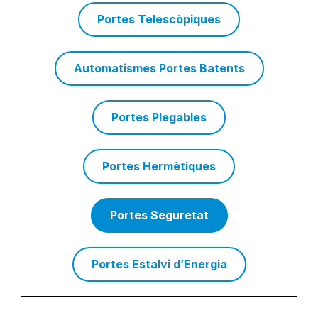
Portes Telescòpiques
Automatismes Portes Batents
Portes Plegables
Portes Hermètiques
Portes Seguretat
Portes Estalvi d’Energia