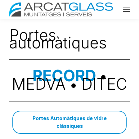
Portes
automàtiques
RECORD
•
MEDVA
DITEC
•
Portes Automàtiques de vidre
clàssiques